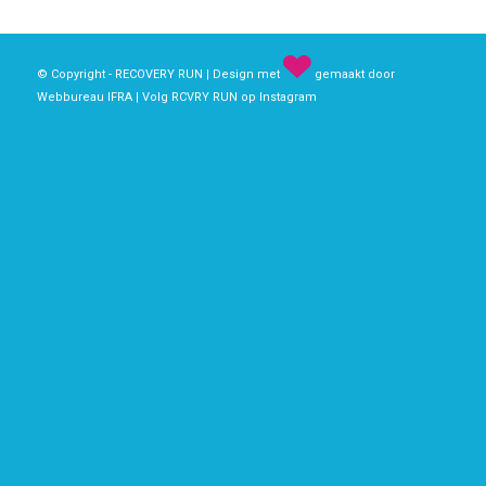
© Copyright - RECOVERY RUN | Design met
gemaakt door
Webbureau IFRA | Volg RCVRY RUN op
Instagram