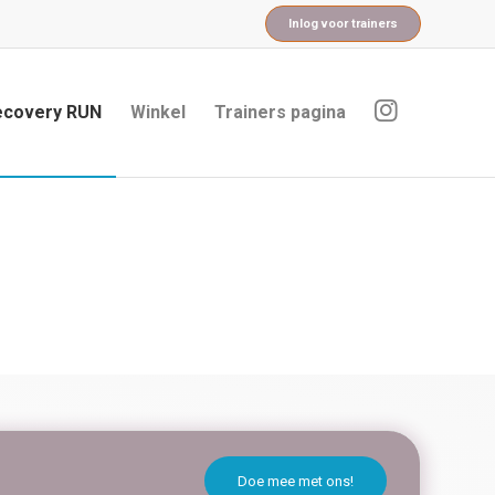
Inlog voor trainers
ecovery RUN
Winkel
Trainers pagina
Doe mee met ons!