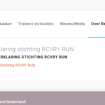
 kanker
Trainers en locaties
Nieuws/Media
Over R
klaring stichting RCVRY RUN
RKLARING STICHTING RCVRY RUN
g Stichting RCVRY RUN
eel Nederland!