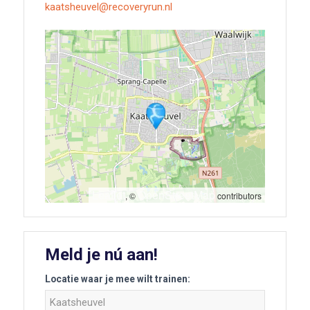
kaatsheuvel@recoveryrun.nl
Leaflet
OpenStreetMap
, ©
contributors
Meld je nú aan!
Aanmelden
Locatie waar je mee wilt trainen:
training