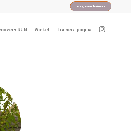
Inlog voor trainers
ecovery RUN
Winkel
Trainers pagina